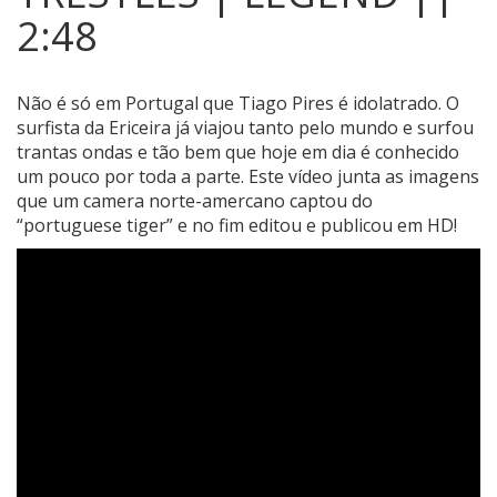
2:48
Não é só em Portugal que Tiago Pires é idolatrado.
O
surfista da Ericeira já viajou tanto pelo mundo e surfou
trantas ondas e tão bem que hoje em dia é conhecido
um pouco por toda a parte. Este vídeo junta as imagens
que um camera norte-amercano captou do
“portuguese tiger” e no fim editou e publicou em HD!