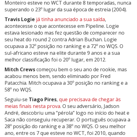
Monteiro esteve no WCT durante 8 temporadas, nunca
superando o 23º lugar da sua época de estreia (2004).
Travis Logie
já tinha anunciado a sua saída
,
acontecesse o que acontecesse em Pipeline. Logie
estava lesionado mas fez questão de comparecer no
seu heat do round 2 contra Adrian Buchan. Logie
ocupava a 32º posição no ranking e a 72º no WQS. O
sul-africano esteve na elite durante 9 anos e a sua
melhor classificação foi o 20º lugar, em 2012.
Mitch Crews
começou bem o seu ano de rookie, mas
acabou menos bem, sendo eliminado por Fred
Patacchia. Mitch ocupava a 30º posição no ranking e a
58º no WQS.
Seguiu-se
Tiago Pires
,
que precisava de chegar às
meias finais nesta prova
. O seu adversário, Jadson
André, descobriu uma “pérola” logo no início do heat e
Saca não conseguiu recuperar. O português ocupava a
28º posição do ranking e a 38º no WQS. O seu melhor
ano, entre os 7 que esteve no WCT, foi 2010, quando