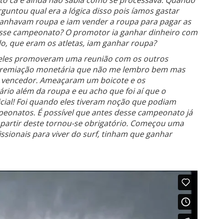
to cá e ainda não sabia como se processava. Quando
untou qual era a lógica disso pois íamos gastar
 Ganhavam roupa e iam vender a roupa para pagar as
esse campeonato? O promotor ia ganhar dinheiro com
lo, que eram os atletas, iam ganhar roupa?
 eles promoveram uma reunião com os outros
premiação monetária que não me lembro bem mas
 o vencedor. Ameaçaram um boicote e os
io além da roupa e eu acho que foi aí que o
cial! Foi quando eles tiveram noção que podiam
mpeonatos. É possível que antes desse campeonato já
partir deste tornou-se obrigatório. Começou uma
issionais para viver do surf, tinham que ganhar