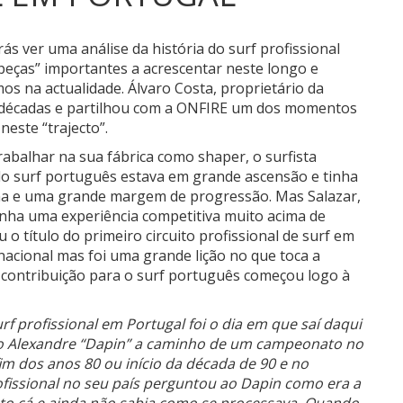
ás ver uma análise da história do surf profissional
peças” importantes a acrescentar neste longo e
 na actualidade. Álvaro Costa, proprietário da
as décadas e partilhou com a ONFIRE um dos momentos
este “trajecto”.
abalhar na sua fábrica como shaper, o surfista
 do surf português estava em grande ascensão e tinha
na e uma grande margem de progressão. Mas Salazar,
tinha uma experiência competitiva muito acima de
 o título do primeiro circuito profissional de surf em
o nacional mas foi uma grande lição no que toca a
a contribuição para o surf português começou logo à
f profissional em Portugal foi o dia em que saí daqui
João Alexandre “Dapin” a caminho de um campeonato no
im dos anos 80 ou início da década de 90 e no
rofissional no seu país perguntou ao Dapin como era a