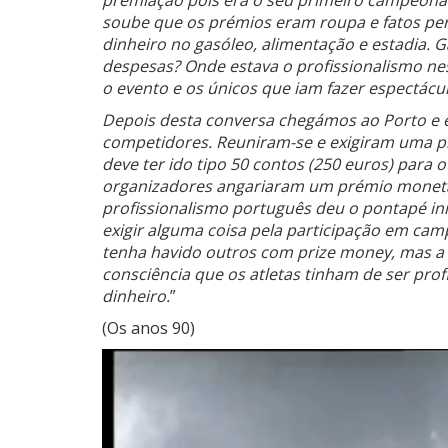
premiação pois era o seu primeiro campeona
soube que os prémios eram roupa e fatos perg
dinheiro no gasóleo, alimentação e estadia.
despesas? Onde estava o profissionalismo n
o evento e os únicos que iam fazer espectácu
Depois desta conversa chegámos ao Porto e
competidores. Reuniram-se e exigiram uma 
deve ter ido tipo 50 contos (250 euros) para
organizadores angariaram um prémio monetár
profissionalismo português deu o pontapé ini
exigir alguma coisa pela participação em ca
tenha havido outros com prize money, mas a 
consciência que os atletas tinham de ser prof
dinheiro.
”
(Os anos 90)