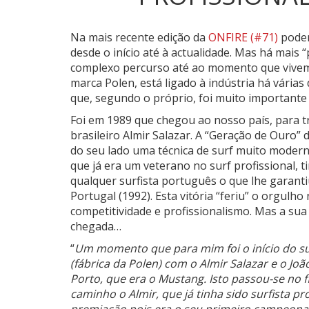
Na mais recente edição da
ONFIRE (#71)
poder
desde o início até à actualidade.
Mas há mais “
complexo percurso até ao momento que vivemos
marca Polen, está ligado à indústria há vári
que, segundo o próprio, foi muito importante n
Foi em 1989 que chegou ao nosso país, para tr
brasileiro Almir Salazar. A “Geração de Ouro”
do seu lado uma técnica de surf muito moder
que já era um veterano no surf profissional, 
qualquer surfista português o que lhe garantiu
Portugal (1992). Esta vitória “feriu” o orgulh
competitividade e profissionalismo. Mas a su
chegada…
“
Um momento que para mim foi o início do sur
(fábrica da Polen) com o Almir Salazar e o 
Porto, que era o Mustang. Isto passou-se no f
caminho o Almir, que já tinha sido surfista p