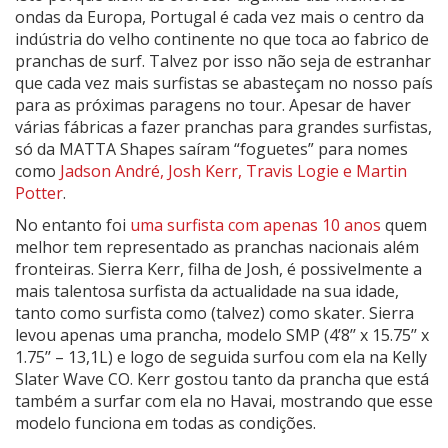
ondas da Europa, Portugal é cada vez mais o centro da
indústria do velho continente no que toca ao fabrico de
pranchas de surf. Talvez por isso não seja de estranhar
que cada vez mais surfistas se abasteçam no nosso país
para as próximas paragens no tour. Apesar de haver
várias fábricas a fazer pranchas para grandes surfistas,
só da MATTA Shapes saíram “foguetes” para nomes
como
Jadson André, Josh Kerr, Travis Logie e Martin
Potter
.
No entanto foi
uma surfista com apenas 10 anos
quem
melhor tem representado as pranchas nacionais além
fronteiras. Sierra Kerr, filha de Josh, é possivelmente a
mais talentosa surfista da actualidade na sua idade,
tanto como surfista como (talvez) como skater. Sierra
levou apenas uma prancha, modelo SMP (4’8’’ x 15.75’’ x
1.75’’ – 13,1L) e logo de seguida surfou com ela na Kelly
Slater Wave CO. Kerr gostou tanto da prancha que está
também a surfar com ela no Havai, mostrando que esse
modelo funciona em todas as condições.