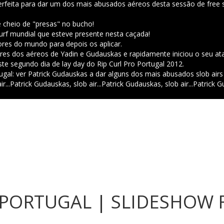
feita para dar um dos mais abusados aéreos desta sessão de free s
 cheio de "presas" no bucho!
surf mundial que esteve presente nesta caçada!
res do mundo para depois os aplicar.
es dos aéreos de Yadin e Gudauskas e rapidamente iniciou o seu at
te segundo dia de lay day do Rip Curl Pro Portugal 2012.
tugal: ver Patrick Gudauskas a dar alguns dos mais abusados slob air
r...
Patrick Gudauskas, slob air...
Patrick Gudauskas, slob air...
Patrick Gu
 PORTUGAL | SLIDESHOW F