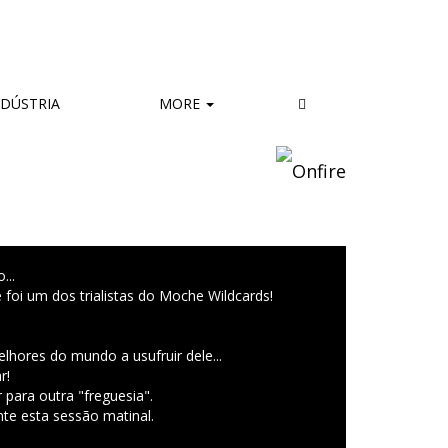
DÚSTRIA
MORE
...
foi um dos trialistas do Moche Wildcards!
hores do mundo a usufruir dele...
r!
para outra "freguesia".
nte esta sessão matinal.