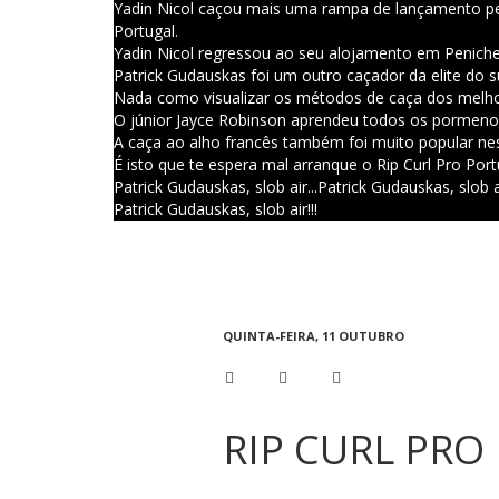
Yadin Nicol caçou mais uma rampa de lançamento per
Portugal.
Yadin Nicol regressou ao seu alojamento em Peniche
Patrick Gudauskas foi um outro caçador da elite do 
Nada como visualizar os métodos de caça dos melho
O júnior Jayce Robinson aprendeu todos os pormenor
A caça ao alho francês também foi muito popular nes
É isto que te espera mal arranque o Rip Curl Pro Por
Patrick Gudauskas, slob air...
Patrick Gudauskas, slob ai
Patrick Gudauskas, slob air!!!
QUINTA-FEIRA, 11 OUTUBRO
RIP CURL PRO