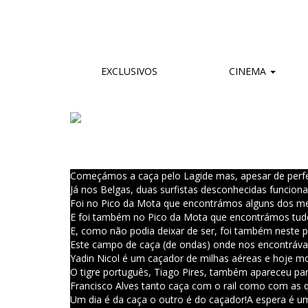
EXCLUSIVOS
CINEMA
Começámos a caça pelo Lagide mas, apesar de perfeit
Já nos Belgas, duas surfistas desconhecidas funcio
Foi no Pico da Mota que encontrámos alguns dos melh
E foi também no Pico da Mota que encontrámos tudo
E, como não podia deixar de ser, foi também neste p
Este campo de caça (de ondas) onde nos encontrávamo
Yadin Nicol é um caçador de milhas aéreas e hoje mo
O tigre português, Tiago Pires, também apareceu par
Francisco Alves tanto caça com o rail como com as q
Um dia é da caça o outro é do caçador!
A espera é u