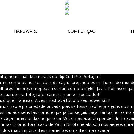
HARDWARE
COMPETIÇÃO
IN
o, nem sinal de surfistas do Rip Curl Pro Portugal!
naram como os nossos cães de caça, farejando os melhores do mundo
ores júniores europeus a surfar, como o inglês Jayce Robinson que 
 quanto era fotógrafo, camera man e espectador!
ico que Francisco Alves mostrava todo o seu power surf!
s não é propriedade privada pois se fosse não teria alguns dos mel
strou aos seus fãs como é que já conseguiu caçar tantas horas no a
a caçar umas ondas no pico da Mota mas acabou por decidir ir caçar 
uilhas!
...como foi o caso de Yadin Nicol que abusou nos aéreos dura
m dos mais importantes momentos durante uma caçada!