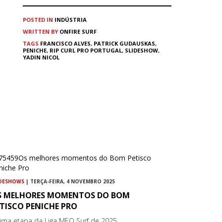
POSTED IN
INDÚSTRIA
WRITTEN BY
ONFIRE SURF
TAGS
FRANCISCO ALVES
,
PATRICK GUDAUSKAS
,
PENICHE
,
RIP CURL PRO PORTUGAL
,
SLIDESHOW
,
YADIN NICOL
IDESHOWS
| TERÇA-FEIRA, 4 NOVEMBRO 2025
S MELHORES MOMENTOS DO BOM
TISCO PENICHE PRO
tima etapa da Liga MEO Surf de 2025...