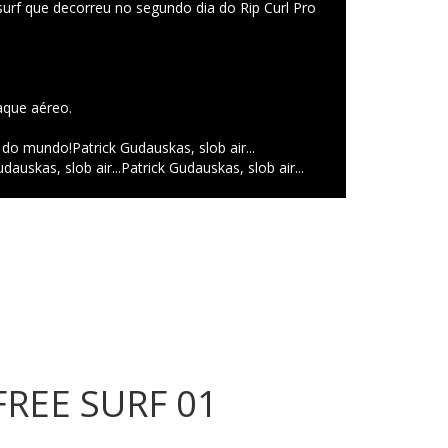
urf que decorreu no segundo dia do Rip Curl Pro
aque aéreo.
s do mundo!
Patrick Gudauskas, slob air...
dauskas, slob air...
Patrick Gudauskas, slob air...
REE SURF 01