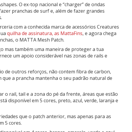
shapes.
O ex-top nacional e “charger” de ondas
fazer pranchas de surf e, além de fazer grandes
.
ceria com a conhecida marca de acessórios Creatures
sua
quilha de assinatura, as MattaFins
, e agora chega
ranchas, o MATTA Mesh Patch.
o mas também uma maneira de proteger a tua
nece um apoio considerável nas zonas de rails e
io de outros reforços, não contem fibra de carbon,
om que a prancha mantenha o seu padrão natural de
 o rail, tail e a zona do pé da frente, áreas que estão
tá disponível em 5 cores, preto, azul, verde, laranja e
riedades que o patch anterior, mas apenas para as
em 5 cores.