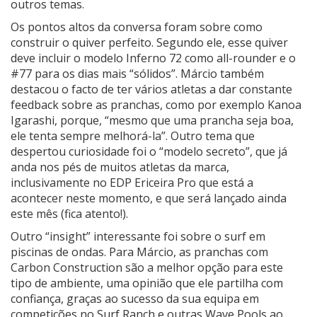
outros temas.
Os pontos altos da conversa foram sobre como
construir o quiver perfeito. Segundo ele, esse quiver
deve incluir o modelo Inferno 72 como all-rounder e o
#77 para os dias mais “sólidos”. Márcio também
destacou o facto de ter vários atletas a dar constante
feedback sobre as pranchas, como por exemplo Kanoa
Igarashi, porque, “mesmo que uma prancha seja boa,
ele tenta sempre melhorá-la”. Outro tema que
despertou curiosidade foi o “modelo secreto”, que já
anda nos pés de muitos atletas da marca,
inclusivamente no EDP Ericeira Pro que está a
acontecer neste momento, e que será lançado ainda
este mês (fica atento!).
Outro “insight” interessante foi sobre o surf em
piscinas de ondas. Para Márcio, as pranchas com
Carbon Construction são a melhor opção para este
tipo de ambiente, uma opinião que ele partilha com
confiança, graças ao sucesso da sua equipa em
competições no Surf Ranch e outras Wave Pools ao