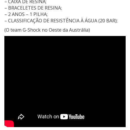
– CAIXA DE RESINA;
– BRACELETES DE RESINA;
– 2 ANOS – 1 PILHA;
– CLASSIFICAÇÃO DE RESISTÊNCIA À ÁGUA (20 BAR);
(O team G-Shock no Oeste da Austrália)