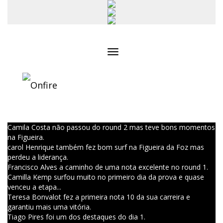
Toggle
navigation
Camila Costa não passou do round 2 mas teve bons momentos
na Figueira.
carol Henrique também fez bom surf na Figueira da Foz mas
perdeu a liderança.
Francisco Alves a caminho de uma nota excelente no round 1.
Camilla Kemp surfou muito no primeiro dia da prova e quase
venceu a etapa...
Teresa Bonvalot fez a primeira nota 10 da sua carreira e
garantiu mais uma vitória.
Tiago Pires foi um dos destaques do dia 1.