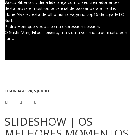
Vasco Ribeiro dividia a liderança com o seu treinador antes
desta prova e mostrou potencial de passar para a frente.
Elohe Alvarez está de olho numa vaga no top16 da Liga MEO
Surf.
Pedro Henrique voou alto na expression session.
O Sushi Man, Filipe Teixeira, mais uma vez mostrou muito bom
surf...
SEGUNDA-FEIRA, 5 JUNHO
SLIDESHOW | OS
MELHORES MOMENTOS