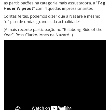
as participações na categoria mais assustadora, a “
Tag
Heuer Wipeout
” com 4 quedas impressionantes.
Contas feitas, podemos dizer que a Nazaré é mesmo
“o” pico de ondas grandes da actualidade!
(A mais recente participação no “Billabong Ride of the
Year”, Ross Clarke-Jones na Nazaré…)