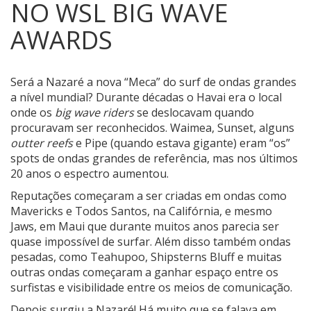
NO WSL BIG WAVE
AWARDS
Será a Nazaré a nova “Meca” do surf de ondas grandes
a nível mundial?
Durante décadas o Havai era o local
onde os
big wave riders
se deslocavam quando
procuravam ser reconhecidos. Waimea, Sunset, alguns
outter reefs
e Pipe (quando estava gigante) eram “os”
spots de ondas grandes de referência, mas nos últimos
20 anos o espectro aumentou.
Reputações começaram a ser criadas em ondas como
Mavericks e Todos Santos, na Califórnia, e mesmo
Jaws, em Maui que durante muitos anos parecia ser
quase impossível de surfar. Além disso também ondas
pesadas, como Teahupoo, Shipsterns Bluff e muitas
outras ondas começaram a ganhar espaço entre os
surfistas e visibilidade entre os meios de comunicação.
Depois surgiu a Nazaré! Há muito que se falava em