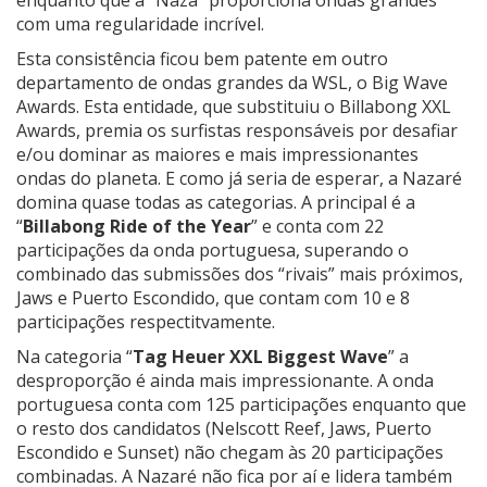
enquanto que a “Naza” proporciona ondas grandes
com uma regularidade incrível.
Esta consistência ficou bem patente em outro
departamento de ondas grandes da WSL, o Big Wave
Awards. Esta entidade, que substituiu o Billabong XXL
Awards, premia os surfistas responsáveis por desafiar
e/ou dominar as maiores e mais impressionantes
ondas do planeta. E como já seria de esperar, a Nazaré
domina quase todas as categorias. A principal é a
“
Billabong Ride of the Year
” e conta com 22
participações da onda portuguesa, superando o
combinado das submissões dos “rivais” mais próximos,
Jaws e Puerto Escondido, que contam com 10 e 8
participações respectitvamente.
Na categoria “
Tag Heuer XXL Biggest Wave
” a
desproporção é ainda mais impressionante. A onda
portuguesa conta com 125 participações enquanto que
o resto dos candidatos (Nelscott Reef, Jaws, Puerto
Escondido e Sunset) não chegam às 20 participações
combinadas. A Nazaré não fica por aí e lidera também