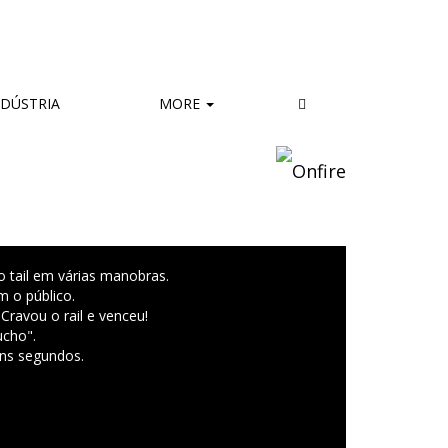
DÚSTRIA
MORE
o tail em várias manobras.
 o público.
.
Cravou o rail e venceu!
ucho".
uns segundos.