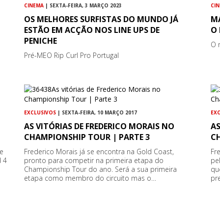
CINEMA
| SEXTA-FEIRA, 3 MARÇO 2023
CI
OS MELHORES SURFISTAS DO MUNDO JÁ
M
ESTÃO EM ACÇÃO NOS LINE UPS DE
O 
PENICHE
O 
Pré-MEO Rip Curl Pro Portugal
EXCLUSIVOS
| SEXTA-FEIRA, 10 MARÇO 2017
EX
AS VITÓRIAS DE FREDERICO MORAIS NO
AS
CHAMPIONSHIP TOUR | PARTE 3
C
 e
Frederico Morais já se encontra na Gold Coast,
Fr
d 4
pronto para competir na primeira etapa do
pe
Championship Tour do ano. Será a sua primeira
qu
etapa como membro do circuito mas o…
pr