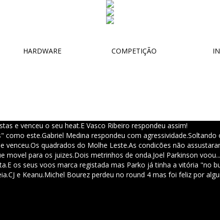
HARDWARE
COMPETIÇÃO
IN
stas e venceu o seu heat.
E Vasco Ribeiro respondeu assim!
es" como este.
Gabriel Medina respondeu com agressividade.
Soltando 
 e venceu.
Os quadrados do Molhe Leste.
As condicões não assustaram
e movel para os juizes.
Dois metrinhos de onda.
Joel Parkinson voou..
ta.
E os seus voos marca registada mas Parko já tinha a vitória "no b
ia.
CJ e Keanu.
Michel Bourez perdeu no round 4 mas foi feliz por alg