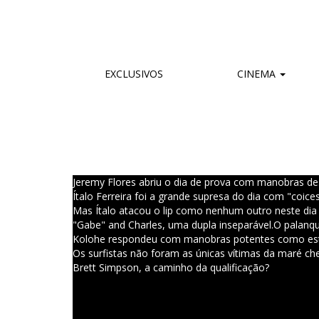
EXCLUSIVOS
CINEMA
Jeremy Flores abriu o dia de prova com manobras de
Ítalo Ferreira foi a grande supresa do dia com "coic
Mas Ítalo atacou o lip como nenhum outro neste dia
"Gabe" and Charles, uma dupla inseparável.
O palanqu
Kolohe respondeu com manobras potentes como es
Os surfistas não foram as únicas vítimas da maré che
Brett Simpson, a caminho da qualificação?