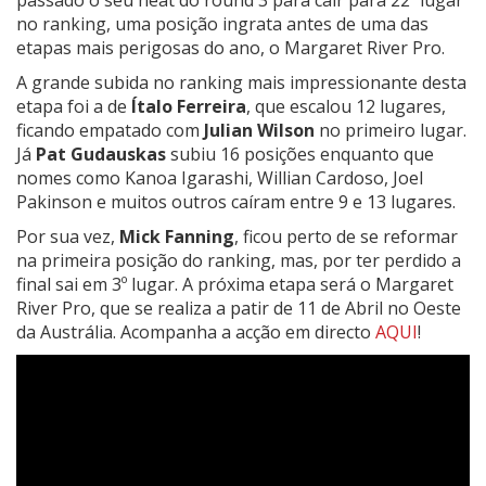
passado o seu heat do round 3 para cair para 22º lugar
no ranking, uma posição ingrata antes de uma das
etapas mais perigosas do ano, o Margaret River Pro.
A grande subida no ranking mais impressionante desta
etapa foi a de
Ítalo Ferreira
, que escalou 12 lugares,
ficando empatado com
Julian Wilson
no primeiro lugar.
Já
Pat Gudauskas
subiu 16 posições enquanto que
nomes como Kanoa Igarashi, Willian Cardoso, Joel
Pakinson e muitos outros caíram entre 9 e 13 lugares.
Por sua vez,
Mick Fanning
, ficou perto de se reformar
na primeira posição do ranking, mas, por ter perdido a
final sai em 3º lugar. A próxima etapa será o Margaret
River Pro, que se realiza a patir de 11 de Abril no Oeste
da Austrália. Acompanha a acção em directo
AQUI
!