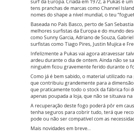
surf da Europa.
Criada em 1972, a Pukas é um
tens pranchas de marcas como Channel Island 
nomes do shape a nível mundial, o teu “foguet
Baseada no País Basco, perto de San Sebasti
melhores surfistas da Europa e do mundo des
como Sunny Garcia, Adriano de Souza, Gabriel 
surfistas como Tiago Pires, Justin Mujica e Fr
Infelizmente a Pukas vai agora atravessar talve
ardeu durante o dia de ontem. Ainda não se sa
ninguém ficou gravemente ferido durante o fog
Como já é bem sabido, o material utilizado na
que contribuiu grandemente para a dimensão
que praticamente todo o stock da fábrica foi 
apenas poupada a loja, que não se situava na
A recuperação deste fogo poderá pôr em cau
tenha seguros para cobrir tudo, terá que reco
pode ou não ser compatível com as necessidad
Mais novidades em breve…