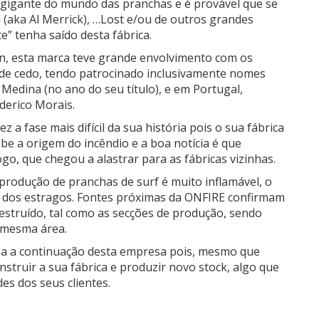
 gigante do mundo das pranchas e é provável que se
(aka Al Merrick), …Lost e/ou de outros grandes
e” tenha saído desta fábrica.
an, esta marca teve grande envolvimento com os
de cedo, tendo patrocinado inclusivamente nomes
Medina (no ano do seu título), e em Portugal,
ederico Morais.
z a fase mais difícil da sua história pois o sua fábrica
be a origem do incêndio e a boa notícia é que
o, que chegou a alastrar para as fábricas vizinhas.
 produção de pranchas de surf é muito inflamável, o
 dos estragos. Fontes próximas da ONFIRE confirmam
destruído, tal como as secções de produção, sendo
 mesma área.
sa a continuação desta empresa pois, mesmo que
nstruir a sua fábrica e produzir novo stock, algo que
es dos seus clientes.