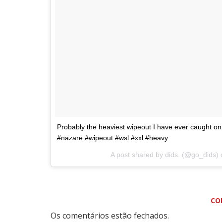
Probably the heaviest wipeout I have ever caught 
#nazare #wipeout #wsl #xxl #heavy
A post shared by dids. (@go_dids)
CO
Os comentários estão fechados.