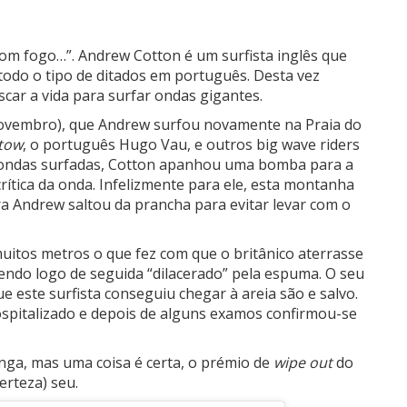
 com fogo…”. Andrew Cotton é um surfista inglês que
odo o tipo de ditados em português. Desta vez
scar a vida para surfar ondas gigantes.
e Novembro), que Andrew surfou novamente na Praia do
tow
, o português Hugo Vau, e outros big wave riders
ondas surfadas, Cotton apanhou uma bomba para a
rítica da onda. Infelizmente para ele, esta montanha
ra Andrew saltou da prancha para evitar levar com o
uitos metros o que fez com que o britânico aterrasse
endo logo de seguida “dilacerado” pela espuma. O seu
ue este surfista conseguiu chegar à areia são e salvo.
hospitalizado e depois de alguns examos confirmou-se
onga, mas uma coisa é certa, o prémio de
wipe out
do
rteza) seu.