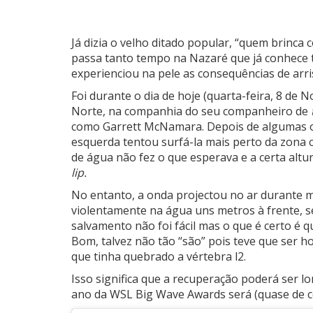
Já dizia o velho ditado popular, “quem brinca
passa tanto tempo na Nazaré que já conhece t
experienciou na pele as consequências de arri
Foi durante o dia de hoje (quarta-feira, 8 d
Norte, na companhia do seu companheiro de
como Garrett McNamara. Depois de algumas 
esquerda tentou surfá-la mais perto da zona c
de água não fez o que esperava e a certa altu
lip.
No entanto, a onda projectou no ar durante m
violentamente na água uns metros à frente, s
salvamento não foi fácil mas o que é certo é q
Bom, talvez não tão “são” pois teve que ser 
que tinha quebrado a
vértebra l2.
Isso significa que a recuperação poderá ser l
ano da WSL Big Wave Awards será (quase de ce