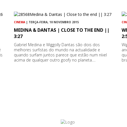
CINEMA
| TERÇA-FEIRA, 10 NOVEMBRO 2015
CI
MEDINA & DANTAS | CLOSE TO THE END ||
W
3:27
2:
Gabriel Medina e Wiggolly Dantas são dois dos
Wi
é
melhores surfistas do mundo na actualidade e
an
is
quando surfam juntos parece que estão num nível
qu
acima de qualquer outro goofy no planeta.…
br