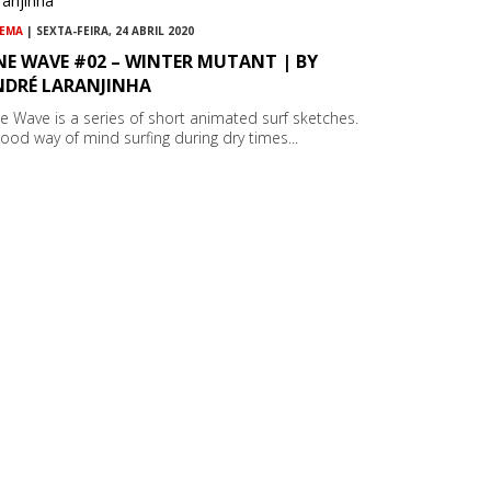
NEMA
| SEXTA-FEIRA, 24 ABRIL 2020
NE WAVE #02 – WINTER MUTANT | BY
NDRÉ LARANJINHA
e Wave is a series of short animated surf sketches.
good way of mind surfing during dry times...