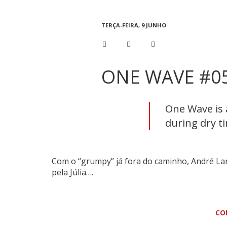
TERÇA-FEIRA, 9 JUNHO
ONE WAVE #05
One Wave is 
during dry ti
Com o “grumpy” já fora do caminho, André La
pela Júlia….
CO