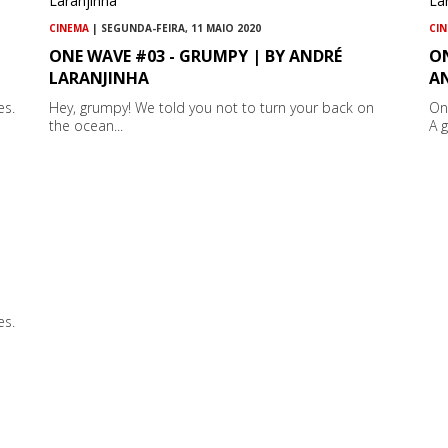
CINEMA
| SEGUNDA-FEIRA, 11 MAIO 2020
CI
ONE WAVE #03 - GRUMPY | BY ANDRÉ
O
LARANJINHA
A
es.
Hey, grumpy! We told you not to turn your back on
On
the ocean...
A 
es.