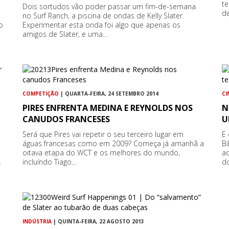
te
Dois sortudos vão poder passar um fim-de-semana
de
no Surf Ranch, a piscina de ondas de Kelly Slater.
o
Experimentar esta onda foi algo que apenas os
amigos de Slater, e uma…
COMPETIÇÃO
| QUARTA-FEIRA, 24 SETEMBRO 2014
CI
PIRES ENFRENTA MEDINA E REYNOLDS NOS
N
CANUDOS FRANCESES
U
Será que Pires vai repetir o seu terceiro lugar em
E 
águas francesas como em 2009? Começa já amanhã a
Bi
oitava etapa do WCT e os melhores do mundo,
a
…
incluíndo Tiago…
d
INDÚSTRIA
| QUINTA-FEIRA, 22 AGOSTO 2013