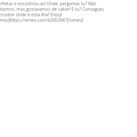
rfeitas e encontrou-as! Onde, perguntas tu? Não
abemos, mas gostavamos de saber! E tu? Consegues
scobrir onde é esta ilha? Enjoy!
vimeo]https://vimeo.com/62653947[/vimeo]