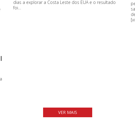
dias a explorar a Costa Leste dos EUA e o resultado
pe
foi…
s
e
de
[
|
da
VER MAIS