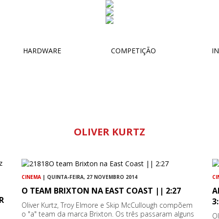
HARDWARE
COMPETIÇÃO
IN
OLIVER KURTZ
CINEMA
| QUINTA-FEIRA, 27 NOVEMBRO 2014
CI
O TEAM BRIXTON NA EAST COAST || 2:27
A
R
3
Oliver Kurtz, Troy Elmore e Skip McCullough compõem
o "a" team da marca Brixton. Os três passaram alguns
Ol