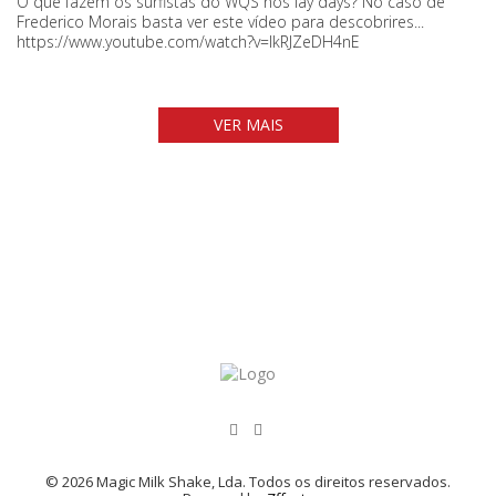
O que fazem os surfistas do WQS nos lay days? No caso de
Frederico Morais basta ver este vídeo para descobrires...
https://www.youtube.com/watch?v=IkRJZeDH4nE
VER MAIS
© 2026 Magic Milk Shake, Lda. Todos os direitos reservados.