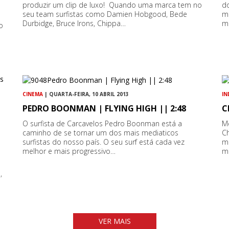
produzir um clip de luxo! Quando uma marca tem no
d
seu team surfistas como Damien Hobgood, Bede
mu
Durbidge, Bruce Irons, Chippa…
m
o
CINEMA
| QUARTA-FEIRA, 10 ABRIL 2013
IN
PEDRO BOONMAN | FLYING HIGH || 2:48
C
O surfista de Carcavelos Pedro Boonman está a
M
caminho de se tornar um dos mais mediaticos
Ch
surfistas do nosso país. O seu surf está cada vez
m
melhor e mais progressivo…
m
l
,
VER MAIS