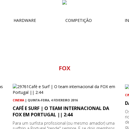
HARDWARE
COMPETIÇÃO
IN
FOX
CI
CINEMA
| QUINTA-FEIRA, 4 FEVEREIRO 2016
D
CAFÉ E SURF | O TEAM INTERNACIONAL DA
O
FOX EM PORTUGAL || 2:44
ri
de
Para um surfista profissional (ou mesmo amador) uma
q
surftrip a Portugal "rende" sempre. E se dois membros