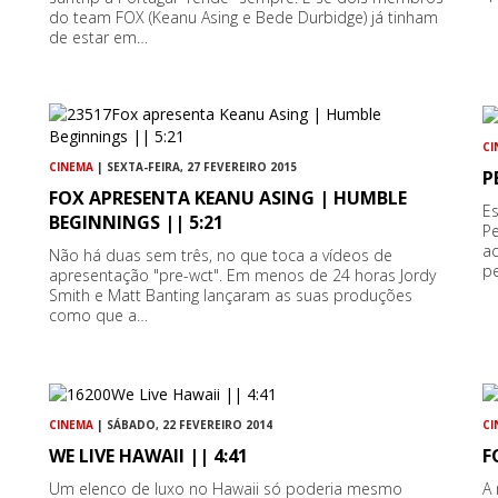
do team FOX (Keanu Asing e Bede Durbidge) já tinham
de estar em…
CI
CINEMA
| SEXTA-FEIRA, 27 FEVEREIRO 2015
P
FOX APRESENTA KEANU ASING | HUMBLE
E
BEGINNINGS || 5:21
P
a
Não há duas sem três, no que toca a vídeos de
p
apresentação "pre-wct". Em menos de 24 horas Jordy
Smith e Matt Banting lançaram as suas produções
como que a…
CINEMA
| SÁBADO, 22 FEVEREIRO 2014
CI
WE LIVE HAWAII || 4:41
F
Um elenco de luxo no Hawaii só poderia mesmo
A