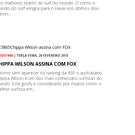
os melhores teams de surf do mundo. O como o
ndo do surf emigra para o Havai nos últimos dois
eses…
DÚSTRIA
| TERÇA-FEIRA, 26 FEVEREIRO 2013
HIPPA WILSON ASSINA COM FOX
esmo sem aparecer no ranking da ASP o australiano
ippa Wilson é um dos mais conhecidos surfistas do
undo. Este goofy é considerado por muitos como o
elhor surfista em…