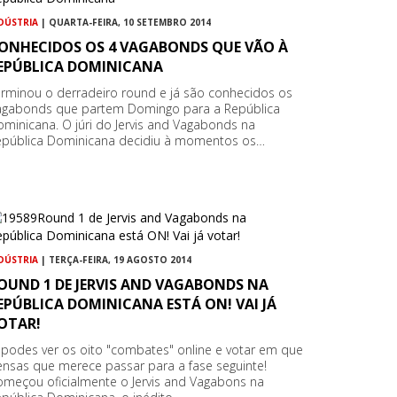
DÚSTRIA
| QUARTA-FEIRA, 10 SETEMBRO 2014
ONHECIDOS OS 4 VAGABONDS QUE VÃO À
EPÚBLICA DOMINICANA
rminou o derradeiro round e já são conhecidos os
agabonds que partem Domingo para a República
minicana. O júri do Jervis and Vagabonds na
epública Dominicana decidiu à momentos os…
DÚSTRIA
| TERÇA-FEIRA, 19 AGOSTO 2014
OUND 1 DE JERVIS AND VAGABONDS NA
EPÚBLICA DOMINICANA ESTÁ ON! VAI JÁ
OTAR!
 podes ver os oito "combates" online e votar em que
nsas que merece passar para a fase seguinte!
omeçou oficialmente o Jervis and Vagabons na