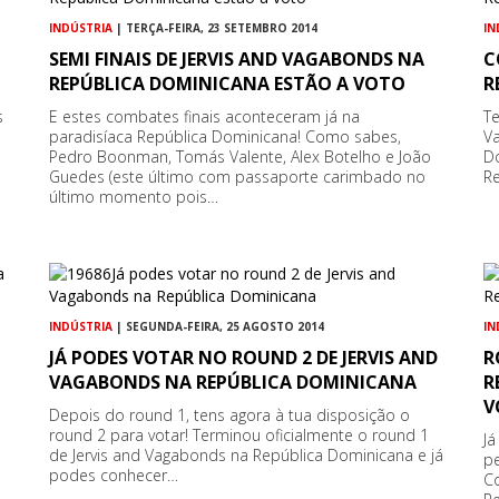
INDÚSTRIA
| TERÇA-FEIRA, 23 SETEMBRO 2014
IN
SEMI FINAIS DE JERVIS AND VAGABONDS NA
C
REPÚBLICA DOMINICANA ESTÃO A VOTO
R
s
E estes combates finais aconteceram já na
Te
paradisíaca República Dominicana! Como sabes,
V
Pedro Boonman, Tomás Valente, Alex Botelho e João
Do
Guedes (este último com passaporte carimbado no
R
último momento pois…
INDÚSTRIA
| SEGUNDA-FEIRA, 25 AGOSTO 2014
IN
JÁ PODES VOTAR NO ROUND 2 DE JERVIS AND
R
VAGABONDS NA REPÚBLICA DOMINICANA
R
V
Depois do round 1, tens agora à tua disposição o
round 2 para votar! Terminou oficialmente o round 1
Já
de Jervis and Vagabonds na República Dominicana e já
pe
podes conhecer…
C