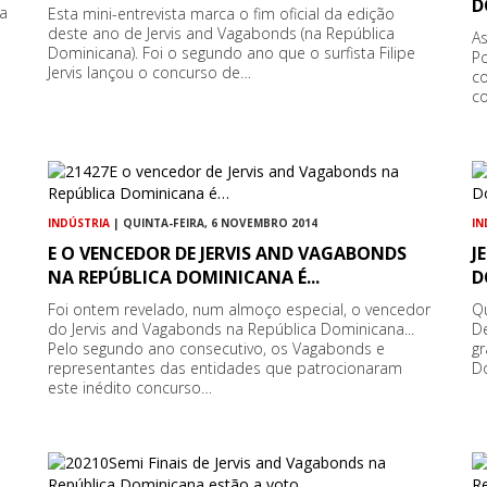
D
a
Esta mini-entrevista marca o fim oficial da edição
deste ano de Jervis and Vagabonds (na República
As
Dominicana). Foi o segundo ano que o surfista Filipe
P
Jervis lançou o concurso de…
co
co
INDÚSTRIA
| QUINTA-FEIRA, 6 NOVEMBRO 2014
IN
E O VENCEDOR DE JERVIS AND VAGABONDS
J
NA REPÚBLICA DOMINICANA É...
D
Foi ontem revelado, num almoço especial, o vencedor
Q
do Jervis and Vagabonds na República Dominicana...
D
Pelo segundo ano consecutivo, os Vagabonds e
gr
representantes das entidades que patrocionaram
Do
este inédito concurso…