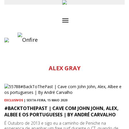
Toggle
navigation
ALEX GRAY
EXCLUSIVOS
| SEXTA-FEIRA, 15 MAIO 2020
#BACKTOTHEPAST | CAVE COM JOHN JOHN, ALEX,
ALBEE E OS PORTUGUESES | BY ANDRÉ CARVALHO
É Outubro de 2013 e sigo eu a caminho de Peniche na
esperança de apanhar um free surf durante o CT, quando de