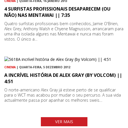
CINEMA
| QUARTA-FEIRA, 16 JANEIRO 2013
4 SURFISTAS PROFISSIONAIS DESAPARECEM (OU
NÃO) NAS MENTAWAI || 7:35
Quatro surfistas profissionais bem conhecidos, Jamie O'Brien,
Alex Grey, Anthony Walsh e Chyene Magnusson, arrancaram para
uma ilha isolada algures nas Mentawai e nunca mais foram
vistos. O único a…
CINEMA
| QUARTA-FEIRA, 5 DEZEMBRO 2012
A INCRÍVEL HISTÓRIA DE ALEX GRAY (BY VOLCOM) ||
4:51
O norte-americano Alex Gray já esteve perto de se qualificar
para o WCT mas acabou por mudar o seu percurso. A sua vida
actualmente passa por apanhar os melhores sweis…
VER MAIS