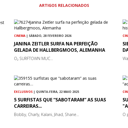
ARTIGOS RELACIONADOS
CINEMA
| SÁBADO, 28 FEVEREIRO 2026
CI
JANINA ZEITLER SURFA NA PERFEIÇÃO
SI
GELADA DE HALLBERGMOOS, ALEMANHA
DA
O₂ SURFTOWN MUC...
Wa
EXCLUSIVOS
| QUINTA-FEIRA, 22 MAIO 2025
CI
5 SURFISTAS QUE “SABOTARAM” AS SUAS
S
CARREIRAS...
"
Bobby, Charly, Kalani, Jihad, Shane...
O 