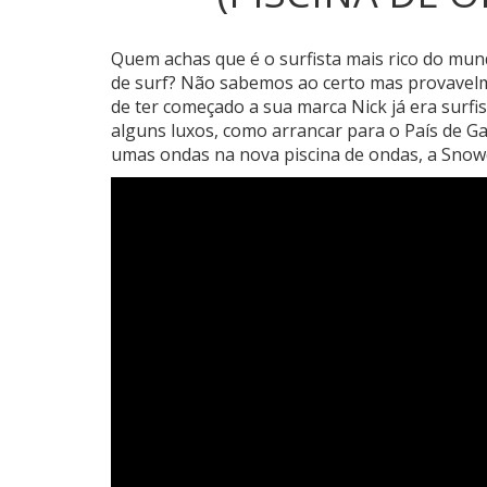
Quem achas que é o surfista mais rico do mu
de surf? Não sabemos ao certo mas provavel
de ter começado a sua marca Nick já era surfis
alguns luxos, como arrancar para o País de Ga
umas ondas na nova piscina de ondas, a Snow