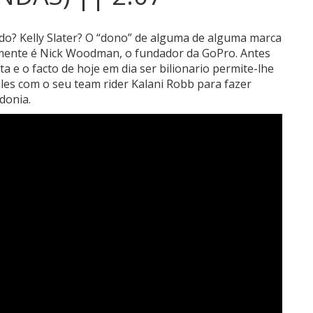
ndo?
Kelly Slater? O “dono” de alguma de alguma marca
mente é Nick Woodman, o fundador da GoPro. Antes
ta e o facto de hoje em dia ser bilionario permite-lhe
les com o seu team rider Kalani Robb para fazer
donia.