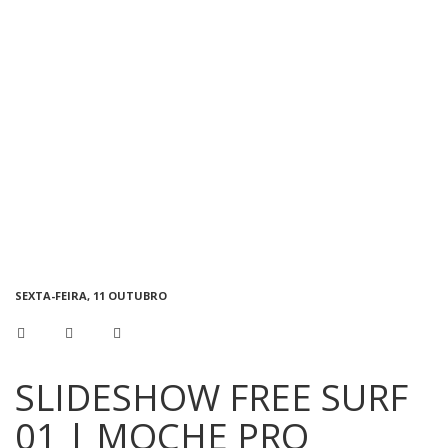
Medina!
Ruben Gonzalez adora tubos gigantes mas também não diz que
não a tubos pequenos!
Pela primeira vez a pisar estas areias, Nat Young mostra que já
se sente quase em casa.
Depois de um bom resulado em França, Kai Otton quer garantir
um bom lugar em Portugal e se continuar a surfar como no free
surf (e no round 1) de certeza que o conseguirá!
Esta moça já arrebatou o coração de alguém na Austrália, e
agora quase que deixou sem folego o nosso fotógrafo.
Tomás Fernandes foi outros dos portugueses que não falhou o
free surf antes dos trials!
Gabriel Medina e Joel Parkinson trocam conselhos!
SEXTA-FEIRA, 11 OUTUBRO
SLIDESHOW FREE SURF
01 | MOCHE PRO