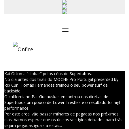
Toggle
navigation
Kai Otton a "slobar" pelos céus de Supertubos.
No dia antes dos trials do MOCHE Pro Portugal presented by
Rip Curl, Tomás Fernandes treinou o seu power surf de
backside.
O californiano Pat Gudauskas encontrou nas direitas de
Supertubos um pouco de Lower Trestles e o resultado foi high
performance.
Por este areal vão passar milhares de pegadas nos próximos
dias. Vamos esperar que os únicos vestígios deixados para trás
sejam pegadas iguais a estas...