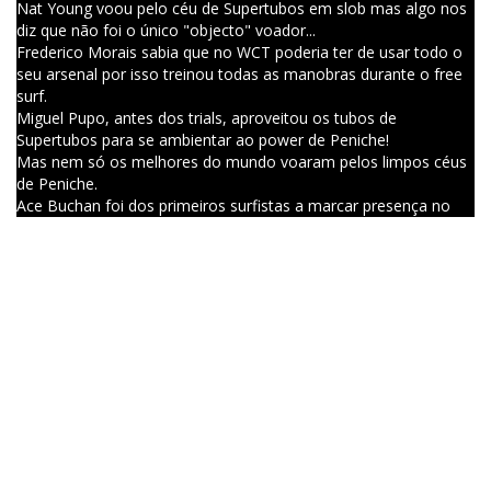
Nat Young voou pelo céu de Supertubos em slob mas algo nos
diz que não foi o único "objecto" voador...
Frederico Morais sabia que no WCT poderia ter de usar todo o
seu arsenal por isso treinou todas as manobras durante o free
surf.
Miguel Pupo, antes dos trials, aproveitou os tubos de
Supertubos para se ambientar ao power de Peniche!
Mas nem só os melhores do mundo voaram pelos limpos céus
de Peniche.
Ace Buchan foi dos primeiros surfistas a marcar presença no
famoso beach break português!
Dane Hall partiu uma prancha nos Trials mas no free surf as
suas pranchas não vacilaram.
Depois do power surf, Pat Gudauskas também voou em slob tal
e qual como faz em Trestles.
Uma imagem fofinha de um surfista a passear a prancha ao pôr
do sol é sempre aquele cliché que devia fazer parte de um
Slideshow por esse mundo fora...
Joel Parkinson numa das mais pesadas e "areientas" ondas da
sessão!
Soul!
Matt Wilkinson vestido a rigor para ir pescar umas cavalas para
o seu jantar...