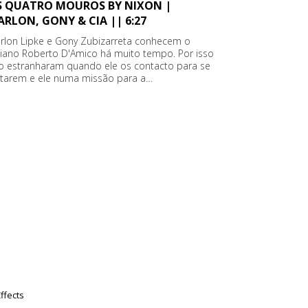
S QUATRO MOUROS BY NIXON |
RLON, GONY & CIA || 6:27
rlon Lipke e Gony Zubizarreta conhecem o
aliano Roberto D'Amico há muito tempo. Por isso
o estranharam quando ele os contacto para se
ntarem e ele numa missão para a…
ffects