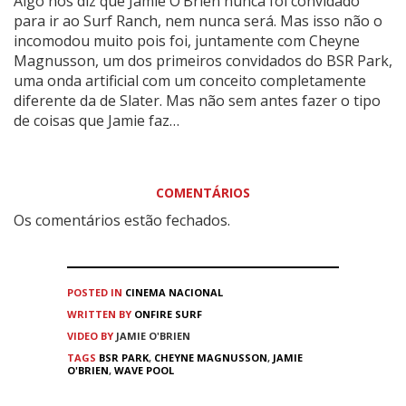
Algo nos diz que Jamie O’Brien nunca foi convidado
para ir ao Surf Ranch, nem nunca será. Mas isso não o
incomodou muito pois foi, juntamente com Cheyne
Magnusson, um dos primeiros convidados do BSR Park,
uma onda artificial com um conceito completamente
diferente da de Slater. Mas não sem antes fazer o tipo
de coisas que Jamie faz…
COMENTÁRIOS
Os comentários estão fechados.
POSTED IN
CINEMA
NACIONAL
WRITTEN BY
ONFIRE SURF
VIDEO BY
JAMIE O'BRIEN
TAGS
BSR PARK
,
CHEYNE MAGNUSSON
,
JAMIE
O'BRIEN
,
WAVE POOL