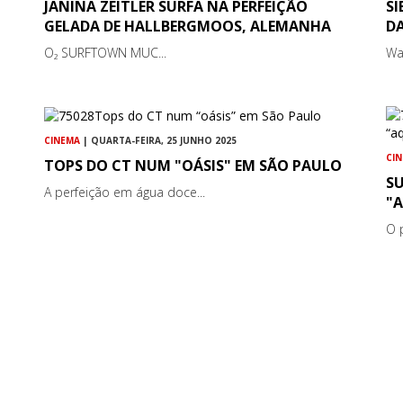
JANINA ZEITLER SURFA NA PERFEIÇÃO
SI
GELADA DE HALLBERGMOOS, ALEMANHA
DA
O₂ SURFTOWN MUC...
Wa
CINEMA
| QUARTA-FEIRA, 25 JUNHO 2025
CI
TOPS DO CT NUM "OÁSIS" EM SÃO PAULO
S
A perfeição em água doce...
"
O 