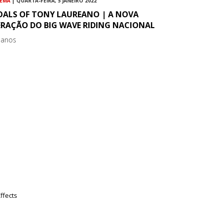
NEMA
| QUARTA-FEIRA, 5 JANEIRO 2022
OALS OF TONY LAUREANO | A NOVA
ERAÇÃO DO BIG WAVE RIDING NACIONAL
 anos
ffects