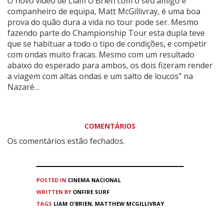
O novo vídeo de Liam O’Brien com o seu amigo e
companheiro de equipa, Matt McGillivray, é uma boa
prova do quão dura a vida no tour pode ser. Mesmo
fazendo parte do Championship Tour esta dupla teve
que se habituar a todo o tipo de condições, e competir
com ondas muito fracas. Mesmo com um resultado
abaixo do esperado para ambos, os dois fizeram render
a viagem com altas ondas e um salto de loucos” na
Nazaré…
COMENTÁRIOS
Os comentários estão fechados.
POSTED IN
CINEMA
NACIONAL
WRITTEN BY
ONFIRE SURF
TAGS
LIAM O'BRIEN
,
MATTHEW MCGILLIVRAY