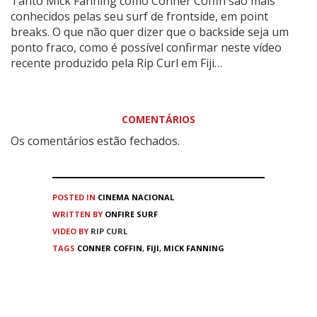
Tanto Mick Fanning como Conner Coffin são mais
conhecidos pelas seu surf de frontside, em point
breaks. O que não quer dizer que o backside seja um
ponto fraco, como é possível confirmar neste vídeo
recente produzido pela Rip Curl em Fiji…
COMENTÁRIOS
Os comentários estão fechados.
POSTED IN
CINEMA
NACIONAL
WRITTEN BY
ONFIRE SURF
VIDEO BY
RIP CURL
TAGS
CONNER COFFIN
,
FIJI
,
MICK FANNING