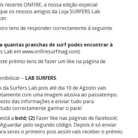
is recente ONFIRE, a nossa edição especial
s que os nossos amigos da Loja SURFERS Lab
cer.
eiro tens de responder correctamente à seguinte
ia quantas pranchas de surf podes encontrar à
rs Lab em www.onfiresurfmag.com).
este prémio tens de fazer um like na página de
nibilizar –
LAB SURFERS
.
k da Surfers Lab pois até dia 10 de Agosto vais
untamente com uma imagem alusiva ao passatempo.
resto das informações e enviar tudo para
 tudo correctamente ganhar o pack!
está a
bold; (2)
Fazer like nas páginas de facebook;
Aguardar pelo segundo código. Depois é só enviar
ra seres o primeiro pois assim vais receber o prémio.