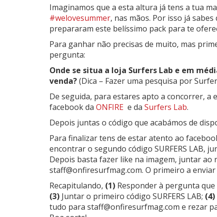
Imaginamos que a esta altura já tens a tua ma
#welovesummer
, nas mãos. Por isso já sabe
prepararam este belíssimo pack para te ofere
Para ganhar não precisas de muito, mas prim
pergunta:
Onde se situa a loja Surfers Lab e em méd
venda?
(Dica – Fazer uma pesquisa por Surfe
De seguida, para estares apto a concorrer, a 
facebook da
ONFIRE
e da
Surfers Lab
.
Depois juntas o código que acabámos de dispo
Para finalizar tens de estar atento ao faceboo
encontrar o segundo código SURFERS LAB, j
Depois basta fazer like na imagem, juntar ao 
staff@onfiresurfmag.com. O primeiro a enviar
Recapitulando,
(1)
Responder à pergunta que 
(3)
Juntar o primeiro código SURFERS LAB;
(4)
tudo para staff@onfiresurfmag.com e rezar pa