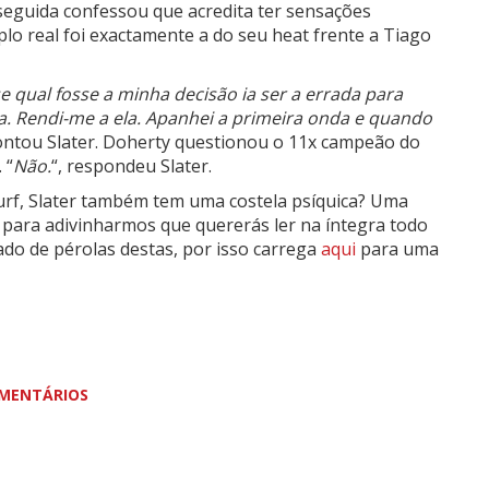
e seguida confessou que acredita ter sensações
lo real foi exactamente a do seu heat frente a Tiago
sse qual fosse a minha decisão ia ser a errada para
. Rendi-me a ela. Apanhei a primeira onda e quando
contou Slater. Doherty questionou o 11x campeão do
 “
Não.
“, respondeu Slater.
surf, Slater também tem uma costela psíquica? Uma
s para adivinharmos que quererás ler na íntegra todo
ado de pérolas destas, por isso carrega
aqui
para uma
MENTÁRIOS