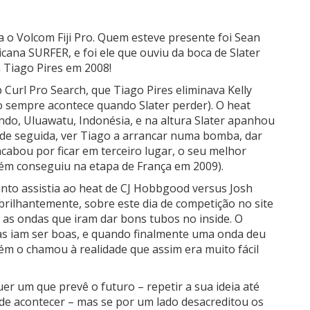
o Volcom Fiji Pro. Quem esteve presente foi Sean
cana SURFER, e foi ele que ouviu da boca de Slater
 Tiago Pires em 2008!
 Curl Pro Search, que Tiago Pires eliminava Kelly
o sempre acontece quando Slater perder). O heat
o, Uluawatu, Indonésia, e na altura Slater apanhou
 de seguida, ver Tiago a arrancar numa bomba, dar
acabou por ficar em terceiro lugar, o seu melhor
ém conseguiu na etapa de França em 2009).
anto assistia ao heat de CJ Hobbgood versus Josh
brilhantemente, sobre este dia de competição no site
is as ondas que iram dar bons tubos no inside. O
as iam ser boas, e quando finalmente uma onda deu
uém o chamou à realidade que assim era muito fácil
uer um que prevê o futuro – repetir a sua ideia até
-de acontecer – mas se por um lado desacreditou os