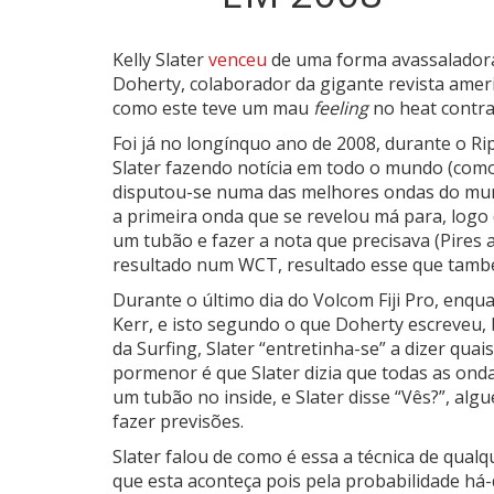
Kelly Slater
venceu
de uma forma avassaladora 
Doherty, colaborador da gigante revista ameri
como este teve um mau
feeling
no heat contra
Foi já no longínquo ano de 2008, durante o Rip
Slater fazendo notícia em todo o mundo (com
disputou-se numa das melhores ondas do mund
a primeira onda que se revelou má para, logo
um tubão e fazer a nota que precisava (Pires 
resultado num WCT, resultado esse que tamb
Durante o último dia do Volcom Fiji Pro, enqu
Kerr, e isto segundo o que Doherty escreveu, 
da Surfing, Slater “entretinha-se” a dizer qua
pormenor é que Slater dizia que todas as ond
um tubão no inside, e Slater disse “Vês?”, alg
fazer previsões.
Slater falou de como é essa a técnica de qualq
que esta aconteça pois pela probabilidade há