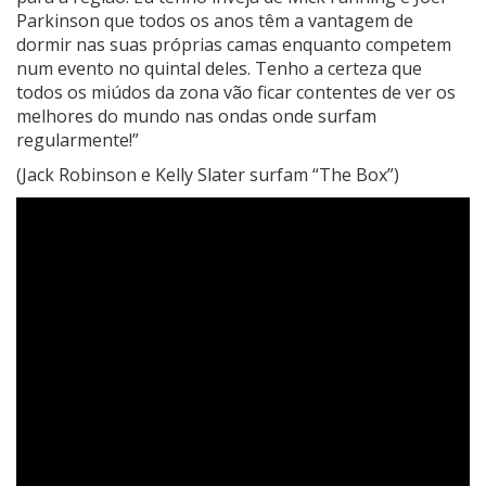
Parkinson que todos os anos têm a vantagem de
dormir nas suas próprias camas enquanto competem
num evento no quintal deles. Tenho a certeza que
todos os miúdos da zona vão ficar contentes de ver os
melhores do mundo nas ondas onde surfam
regularmente!”
(Jack Robinson e Kelly Slater surfam “The Box”)