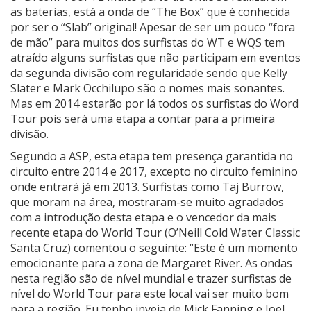
as baterias, está a onda de “The Box” que é conhecida
por ser o “Slab” original! Apesar de ser um pouco “fora
de mão” para muitos dos surfistas do WT e WQS tem
atraído alguns surfistas que não participam em eventos
da segunda divisão com regularidade sendo que Kelly
Slater e Mark Occhilupo são o nomes mais sonantes.
Mas em 2014 estarão por lá todos os surfistas do Word
Tour pois será uma etapa a contar para a primeira
divisão.
Segundo a ASP, esta etapa tem presença garantida no
circuito entre 2014 e 2017, excepto no circuito feminino
onde entrará já em 2013. Surfistas como Taj Burrow,
que moram na área, mostraram-se muito agradados
com a introdução desta etapa e o vencedor da mais
recente etapa do World Tour (O’Neill Cold Water Classic
Santa Cruz) comentou o seguinte: “Este é um momento
emocionante para a zona de Margaret River. As ondas
nesta região são de nível mundial e trazer surfistas de
nível do World Tour para este local vai ser muito bom
para a região. Eu tenho inveja de Mick Fanning e Joel