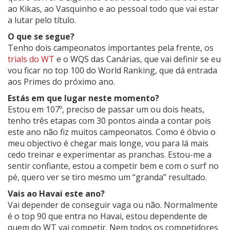
ao Kikas, ao Vasquinho e ao pessoal todo que vai estar
a lutar pelo título.
O que se segue?
Tenho dois campeonatos importantes pela frente, os
trials do WT
e o WQS das Canárias, que vai definir se eu
vou ficar no top 100 do World Ranking, que dá entrada
aos Primes do próximo ano.
Estás em que lugar neste momento?
Estou em 107º, preciso de passar um ou dois heats,
tenho três etapas com 30 pontos ainda a contar pois
este ano não fiz muitos campeonatos. Como é óbvio o
meu objectivo é chegar mais longe, vou para lá mais
cedo treinar e experimentar as pranchas. Estou-me a
sentir confiante, estou a competir bem e com o surf no
pé, quero ver se tiro mesmo um “granda” resultado.
Vais ao Havai este ano?
Vai depender de conseguir vaga ou não. Normalmente
é o top 90 que entra no Havai, estou dependente de
quem do WT vai competir. Nem todos os competidores