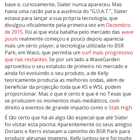
base e, curiosamente, Slater nunca apareceu. Mas
havia uma razão para a ausência do “G.O.A.T.”, Slater
estava para lançar a sua própria tecnologia, que
divulgou oficialmente pela primeira vez em
Dezembro
de 2015
. Foi aí que esta batalha pelo mercado das
wave
pools
realmente começou e pouco depois aparecia
mais um sério
player
, a tecnologia utilizada no BSR
Park, em Waco, que permitia um
surf mais progressivo
que nas restantes
. Se por um lado a WaveGarden
aproveitou o seu estatuto de primeiro no mercado e
ainda foi evoluindo o seu produto, a de Kelly
teoricamente produzia as melhores ondas, além de
beneficiar da projecção toda que KS e WSL podem
proporcionar. Mas o que é certo é que é no Texas que
se produzem os momentos mais mediáticos, com
direito a eventos de grande impacto como o
Stab High
.
É tão certo que há ali algo tão especial que até Slater
foi visitar esta piscina. Aparentemente os seus amigos
Dorians e Kerrs estavam a caminho do BSR Park para
produzir algumas imagens, Kelly juntou-se e foi muito