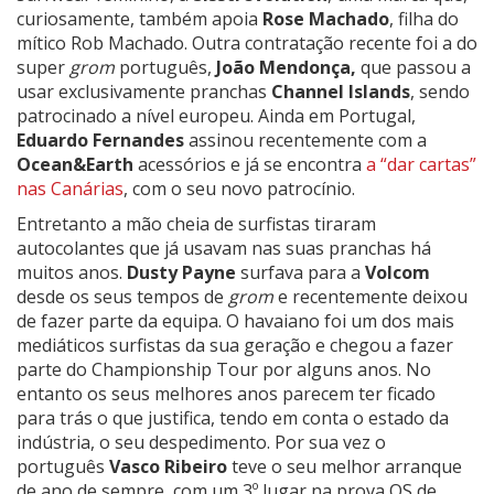
curiosamente, também apoia
Rose Machado
, filha do
mítico Rob Machado. Outra contratação recente foi a do
super
grom
português,
João Mendonça,
que passou a
usar exclusivamente pranchas
Channel Islands
, sendo
patrocinado a nível europeu. Ainda em Portugal,
Eduardo Fernandes
assinou recentemente com a
Ocean&Earth
acessórios e já se encontra
a “dar cartas”
nas Canárias
, com o seu novo patrocínio.
Entretanto a mão cheia de surfistas tiraram
autocolantes que já usavam nas suas pranchas há
muitos anos.
Dusty Payne
surfava para a
Volcom
desde os seus tempos de
grom
e recentemente deixou
de fazer parte da equipa. O havaiano foi um dos mais
mediáticos surfistas da sua geração e chegou a fazer
parte do Championship Tour por alguns anos. No
entanto os seus melhores anos parecem ter ficado
para trás o que justifica, tendo em conta o estado da
indústria, o seu despedimento. Por sua vez o
português
Vasco Ribeiro
teve o seu melhor arranque
de ano de sempre, com um 3º lugar na prova QS de