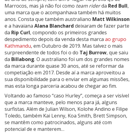
Marrocos, mas já não foi como
team rider
da
Red Bull
,
uma marca que o acompanhava também há muitos
anos. Consta que também australiano
Matt Wilkinson
e a havaiana
Alana Blanchard
deixaram de fazer parte
da
Rip Curl
, compondo os primeiros grandes
despedimento depois da venda desta marca
ao grupo
Kathmandu
, em Outubro de 2019. Mas talvez o mais
surpreendente de todos foi o do
Taj Burrow
, que saiu
da
Billabong
. O australiano foi um dos grandes nomes
da marca durante quase 30 anos, até se reformar da
competiação em 2017. Desde aí a marca aproveitou a
sua disponibilidade para o enviar em algumas missões,
mas esta longa parceria acabou de chegar ao fim.
Voltando ao famoso “caso Hurley”, começa a ser visível
que a marca manteve, pelo menos para já, alguns
surfistas. Além de Julian Wilson, Kolohe Andino e Filipe
Toledo, também Kai Lenny, Koa Smith, Brett Simpson,
se mantêm como patrocinados, alguns até com
potencial de e manterem…