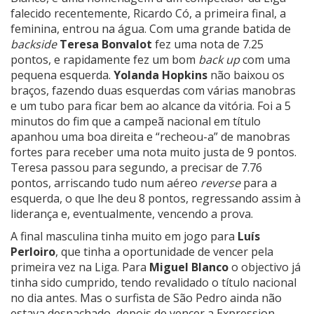
falecido recentemente, Ricardo Có, a primeira final, a
feminina, entrou na água. Com uma grande batida de
backside
Teresa Bonvalot
fez uma nota de 7.25
pontos, e rapidamente fez um bom
back up
com uma
pequena esquerda.
Yolanda Hopkins
não baixou os
braços, fazendo duas esquerdas com várias manobras
e um tubo para ficar bem ao alcance da vitória. Foi a 5
minutos do fim que a campeã nacional em título
apanhou uma boa direita e “recheou-a” de manobras
fortes para receber uma nota muito justa de 9 pontos.
Teresa passou para segundo, a precisar de 7.76
pontos, arriscando tudo num aéreo
reverse
para a
esquerda, o que lhe deu 8 pontos, regressando assim à
liderança e, eventualmente, vencendo a prova.
A final masculina tinha muito em jogo para
Luís
Perloiro
, que tinha a oportunidade de vencer pela
primeira vez na Liga. Para
Miguel Blanco
o objectivo já
tinha sido cumprido, tendo revalidado o título nacional
no dia antes. Mas o surfista de São Pedro ainda não
estava despachado, depois de vencer a Expression