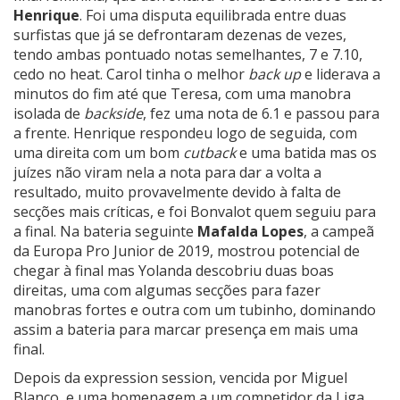
Henrique
. Foi uma disputa equilibrada entre duas
surfistas que já se defrontaram dezenas de vezes,
tendo ambas pontuado notas semelhantes, 7 e 7.10,
cedo no heat. Carol tinha o melhor
back up
e liderava a
minutos do fim até que Teresa, com uma manobra
isolada de
backside
, fez uma nota de 6.1 e passou para
a frente. Henrique respondeu logo de seguida, com
uma direita com um bom
cutback
e uma batida mas os
juízes não viram nela a nota para dar a volta a
resultado, muito provavelmente devido à falta de
secções mais críticas, e foi Bonvalot quem seguiu para
a final. Na bateria seguinte
Mafalda Lopes
, a campeã
da Europa Pro Junior de 2019, mostrou potencial de
chegar à final mas Yolanda descobriu duas boas
direitas, uma com algumas secções para fazer
manobras fortes e outra com um tubinho, dominando
assim a bateria para marcar presença em mais uma
final.
Depois da expression session, vencida por Miguel
Blanco, e uma homenagem a um competidor da Liga