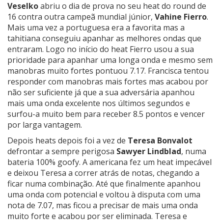
Veselko
abriu o dia de prova no seu heat do round de
16 contra outra campeã mundial júnior,
Vahine Fierro
.
Mais uma vez a portuguesa era a favorita mas a
tahitiana conseguiu apanhar as melhores ondas que
entraram. Logo no início do heat Fierro usou a sua
prioridade para apanhar uma longa onda e mesmo sem
manobras muito fortes pontuou 7.17. Francisca tentou
responder com manobras mais fortes mas acabou por
não ser suficiente já que a sua adversária apanhou
mais uma onda excelente nos últimos segundos e
surfou-a muito bem para receber 8.5 pontos e vencer
por larga vantagem.
Depois heats depois foi a vez de
Teresa Bonvalot
defrontar a sempre perigosa
Sawyer Lindblad
, numa
bateria 100% goofy. A americana fez um heat impecável
e deixou Teresa a correr atrás de notas, chegando a
ficar numa combinação. Até que finalmente apanhou
uma onda com potencial e voltou à disputa com uma
nota de 7.07, mas ficou a precisar de mais uma onda
muito forte e acabou por ser eliminada. Teresa e