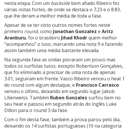
nesta etapa. Com um
backside
bem afiado Ribeiro fez
várias notas fortes, de onde se destaca o 7.23 e o 8.83,
que lhe deram a melhor média de toda a fase.
Apesar de se ter visto outros nomes fortes neste
primeiro
round
, como
Jonathan Gonzalez
e
Aritz
Aranburu
, foi o brasileiro
Jihad Khodr
quem melhor
“acompanhou” o luso, marcando uma nota 9 e fazendo
assim também uma média bastante elevada.
Na segunda fase as ondas pioraram um pouco mas
todos os surfistas lusos, excepto Robertson Gonçalves,
que foi eliminado a precisar de uma nota de apenas
3.01, seguiram em frente. Vasco Ribeiro venceu o heat 1
do round com algum destaque, e
Francisco Carrasco
venceu o último, deixando em segundo lugar
Jakob
Lilienweiss
. Também
Ruben Gonzalez
surfou bem no
seu heat e passou em segundo atrás do inglês Luke
Dillon para o round 3 da fase.
Com o fim desta fase, também a prova parou pelo dia,
deixando os 14 surfistas portugueses (10 na categoria