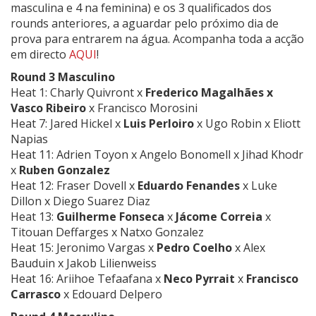
masculina e 4 na feminina) e os 3 qualificados dos
rounds anteriores, a aguardar pelo próximo dia de
prova para entrarem na água. Acompanha toda a acção
em directo
AQUI
!
Round 3 Masculino
Heat 1: Charly Quivront x
Frederico
Magalhães x
Vasco Ribeiro
x
Francisco Morosini
Heat 7:
Jared Hickel
x
Luis
Perloiro
x
Ugo Robin
x
Eliott
Napias
Heat 11:
Adrien Toyon
x
Angelo Bonomell x Jihad Khodr
x
Ruben Gonzalez
Heat 12:
Fraser Dovell x
Eduardo Fenandes
x Luke
Dillon x Diego Suarez Diaz
Heat 13:
Guilherme
Fonseca
x
Jácome
Correia
x
Titouan Deffarges
x Natxo Gonzalez
Heat 15: Jeronimo Vargas x
Pedro Coelho
x
Alex
Bauduin
x
Jakob Lilienweiss
Heat 16:
Ariihoe Tefaafana
x
Neco Pyrrait
x
Francisco
Carrasco
x Edouard Delpero