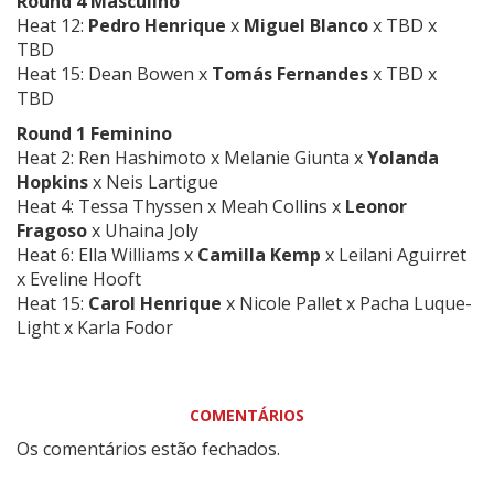
Round 4 Masculino
Heat 12:
Pedro Henrique
x
Miguel
Blanco
x TBD x
TBD
Heat 15:
Dean Bowen
x
Tomás
Fernandes
x TBD x
TBD
Round 1 Feminino
Heat 2:
Ren Hashimoto
x
Melanie Giunta
x
Yolanda
Hopkins
x
Neis Lartigue
Heat 4:
Tessa Thyssen
x
Meah Collins
x
Leonor
Fragoso
x
Uhaina Joly
Heat 6:
Ella Williams
x
Camilla
Kemp
x
Leilani Aguirre
t
x
Eveline Hooft
Heat 15:
Carol
Henrique
x
Nicole Pallet
x
Pacha Luque-
Light
x
Karla Fodor
COMENTÁRIOS
Os comentários estão fechados.