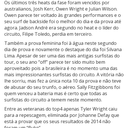
Os últimos três heats da fase foram vencidos por
australianos, Josh Kerr, Owen Wright e Julian Wilson.
Owen parece ter voltado às grandes performances e o
seu surf de backside foi o melhor do dia e da prova até
agora. Jadson André era segundo no heat e o líder do
circuito, Filipe Toledo, perdia em terceiro.
Também a prova feminina foi à água neste segundo
dia de prova e novamente o destaque do dia foi Silvana
Lima. Apesar de ser uma das mais antigas surfistas do
tour, o seu ano “off” parece ter sido muito bem
aproveitado pois a brasileira é no momento uma das
mais impressionantes surfistas do circuito. A vitória não
lhe sorriu, mas fez a única nota 10 da prova e não teve
de abusar do seu trunfo, o aéreo. Sally Fitzgibbons foi
quem venceu a bateria mas é certo que todas as
surfistas do circuito a temem neste momento.
Entre as veteranas do top4 apenas Tyler Wright caiu
para a repescagem, eliminada por Johanne Defay que
está a provar que os seus resultados de 2014 não
foram um “fluke”.