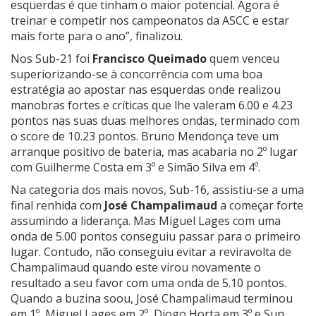
esquerdas é que tinham o maior potencial. Agora é
treinar e competir nos campeonatos da ASCC e estar
mais forte para o ano”, finalizou.
Nos Sub-21 foi
Francisco Queimado
quem venceu
superiorizando-se à concorrência com uma boa
estratégia ao apostar nas esquerdas onde realizou
manobras fortes e críticas que lhe valeram 6.00 e 4.23
pontos nas suas duas melhores ondas, terminado com
o score de 10.23 pontos. Bruno Mendonça teve um
arranque positivo de bateria, mas acabaria no 2º lugar
com Guilherme Costa em 3º e Simão Silva em 4º.
Na categoria dos mais novos, Sub-16, assistiu-se a uma
final renhida com
José Champalimaud
a começar forte
assumindo a liderança. Mas Miguel Lages com uma
onda de 5.00 pontos conseguiu passar para o primeiro
lugar. Contudo, não conseguiu evitar a reviravolta de
Champalimaud quando este virou novamente o
resultado a seu favor com uma onda de 5.10 pontos.
Quando a buzina soou, José Champalimaud terminou
em 1º, Miguel Lages em 2º, Diogo Horta em 3º e Sun