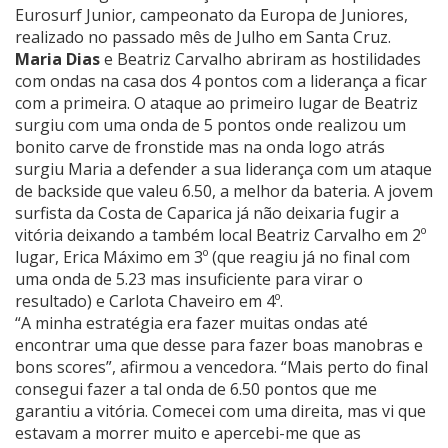
Eurosurf Junior, campeonato da Europa de Juniores,
realizado no passado mês de Julho em Santa Cruz.
Maria Dias
e Beatriz Carvalho abriram as hostilidades
com ondas na casa dos 4 pontos com a liderança a ficar
com a primeira. O ataque ao primeiro lugar de Beatriz
surgiu com uma onda de 5 pontos onde realizou um
bonito carve de fronstide mas na onda logo atrás
surgiu Maria a defender a sua liderança com um ataque
de backside que valeu 6.50, a melhor da bateria. A jovem
surfista da Costa de Caparica já não deixaria fugir a
vitória deixando a também local Beatriz Carvalho em 2º
lugar, Erica Máximo em 3º (que reagiu já no final com
uma onda de 5.23 mas insuficiente para virar o
resultado) e Carlota Chaveiro em 4º.
“A minha estratégia era fazer muitas ondas até
encontrar uma que desse para fazer boas manobras e
bons scores”, afirmou a vencedora. “Mais perto do final
consegui fazer a tal onda de 6.50 pontos que me
garantiu a vitória. Comecei com uma direita, mas vi que
estavam a morrer muito e apercebi-me que as