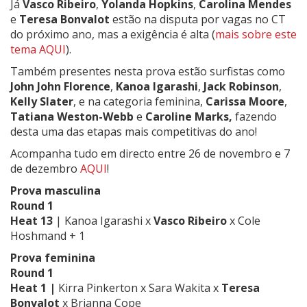
Já
Vasco Ribeiro
,
Yolanda Hopkins
,
Carolina Mendes
e
Teresa Bonvalot
estão na disputa por vagas no CT
do próximo ano, mas a exigência é alta (
mais sobre este
tema AQUI
).
Também presentes nesta prova estão surfistas como
John John Florence
,
Kanoa Igarashi
,
Jack Robinson
,
Kelly Slater
, e na categoria feminina,
Carissa Moore
,
Tatiana Weston-Webb
e
Caroline Marks,
fazendo
desta uma das etapas mais competitivas do ano!
Acompanha tudo em directo entre 26 de novembro e 7
de dezembro
AQUI
!
Prova masculina
Round 1
Heat 13
| Kanoa Igarashi x
Vasco Ribeiro
x Cole
Hoshmand + 1
Prova feminina
Round 1
Heat 1 |
Kirra Pinkerton x Sara Wakita x
Teresa
Bonvalot
x Brianna Cope