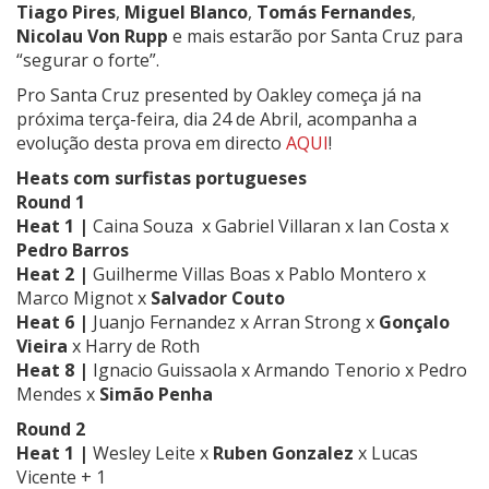
Tiago Pires
,
Miguel Blanco
,
Tomás Fernandes
,
Nicolau Von Rupp
e mais estarão por Santa Cruz para
“segurar o forte”.
Pro Santa Cruz presented by Oakley começa já na
próxima terça-feira, dia 24 de Abril, acompanha a
evolução desta prova em directo
AQUI
!
Heats com surfistas portugueses
Round 1
Heat 1 |
Caina Souza x Gabriel Villaran x Ian Costa x
Pedro Barros
Heat 2 |
Guilherme Villas Boas x
Pablo Montero x
Marco Mignot x
Salvador Couto
Heat 6 |
Juanjo Fernandez x Arran Strong x
Gonçalo
Vieira
x Harry de Roth
Heat 8 |
Ignacio Guissaola x Armando Tenorio x Pedro
Mendes x
Simão Penha
Round 2
Heat 1 |
Wesley Leite
x
Ruben Gonzalez
x Lucas
Vicente + 1