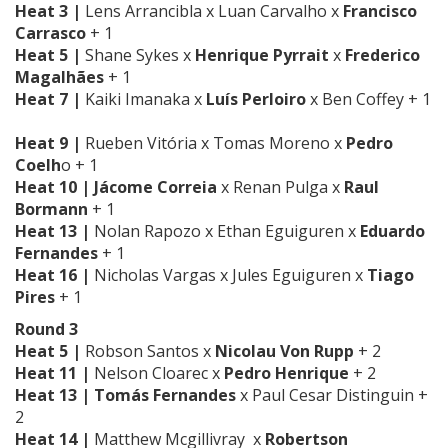
Heat 3 |
Lens Arrancibla x Luan Carvalho x
Francisco
Carrasco
+ 1
Heat 5 |
Shane Sykes x
Henrique Pyrrait
x
Frederico
Magalhães
+ 1
Heat 7 |
Kaiki Imanaka
x
Luís Perloiro
x Ben Coffey + 1
Heat 9 |
Rueben Vitória x Tomas Moreno
x
Pedro
Coelh
o + 1
Heat 10 |
Jácome Correia
x Renan Pulga x
Raul
Bormann
+ 1
Heat 13 |
Nolan Rapozo x Ethan Eguiguren
x
Eduardo
Fernandes
+ 1
Heat 16 |
Nicholas Vargas
x
Jules Eguiguren x
Tiago
Pires
+ 1
Round 3
Heat 5 |
Robson Santos x
Nicolau Von Rupp
+ 2
Heat 11 |
Nelson Cloarec
x
Pedro Henrique
+ 2
Heat 13 |
Tomás Fernandes
x Paul Cesar Distinguin +
2
Heat 14 |
Matthew Mcgillivray x
Robertson