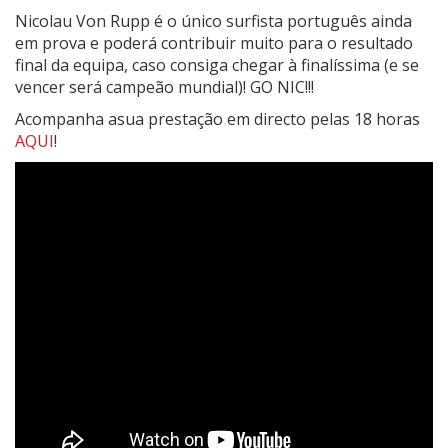
Nicolau Von Rupp é o único surfista português ainda
em prova e poderá contribuir muito para o resultado
final da equipa, caso consiga chegar à finalíssima (e se
vencer será campeão mundial)! GO NIC!!!
Acompanha asua prestação em directo pelas 18 horas
AQUI
!