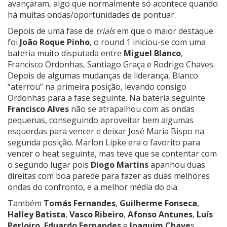
avançaram, algo que normalmente só acontece quando
há muitas ondas/oportunidades de pontuar.
Depois de uma fase de
trials
em que o maior destaque
foi
João Roque Pinho
, o round 1 iniciou-se com uma
bateria muito disputada entre
Miguel Blanco
,
Francisco Ordonhas, Santiago Graça e Rodrigo Chaves.
Depois de algumas mudanças de liderança, Blanco
“aterrou” na primeira posição, levando consigo
Ordonhas para a fase seguinte. Na bateria seguinte
Francisco Alves
não se atrapalhou com as ondas
pequenas, conseguindo aproveitar bem algumas
esquerdas para vencer e deixar José Maria Bispo na
segunda posição. Marlon Lipke era o favorito para
vencer o heat seguinte, mas teve que se contentar com
o segundo lugar pois
Diogo Martins
apanhou duas
direitas com boa parede para fazer as duas melhores
ondas do confronto, e a melhor média do dia.
Também
Tomás Fernandes
,
Guilherme Fonseca
,
Halley Batista
,
Vasco Ribeiro
,
Afonso Antunes
,
Luís
Perloiro
,
Eduardo Fernandes
e
Joaquim Chave
s