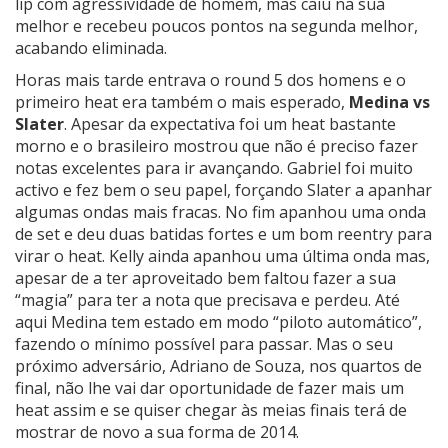
lip com agressividade de homem, mas caiu na sua
melhor e recebeu poucos pontos na segunda melhor,
acabando eliminada.
Horas mais tarde entrava o round 5 dos homens e o
primeiro heat era também o mais esperado,
Medina vs
Slater
. Apesar da expectativa foi um heat bastante
morno e o brasileiro mostrou que não é preciso fazer
notas excelentes para ir avançando. Gabriel foi muito
activo e fez bem o seu papel, forçando Slater a apanhar
algumas ondas mais fracas. No fim apanhou uma onda
de set e deu duas batidas fortes e um bom reentry para
virar o heat. Kelly ainda apanhou uma última onda mas,
apesar de a ter aproveitado bem faltou fazer a sua
“magia” para ter a nota que precisava e perdeu. Até
aqui Medina tem estado em modo “piloto automático”,
fazendo o mínimo possível para passar. Mas o seu
próximo adversário, Adriano de Souza, nos quartos de
final, não lhe vai dar oportunidade de fazer mais um
heat assim e se quiser chegar às meias finais terá de
mostrar de novo a sua forma de 2014.