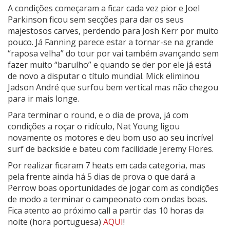
A condições começaram a ficar cada vez pior e Joel
Parkinson ficou sem secções para dar os seus
majestosos carves, perdendo para Josh Kerr por muito
pouco. Já Fanning parece estar a tornar-se na grande
“raposa velha” do tour por vai também avançando sem
fazer muito “barulho” e quando se der por ele já está
de novo a disputar o título mundial. Mick eliminou
Jadson André que surfou bem vertical mas não chegou
para ir mais longe.
Para terminar o round, e o dia de prova, já com
condições a roçar o ridículo, Nat Young ligou
novamente os motores e deu bom uso ao seu incrível
surf de backside e bateu com facilidade Jeremy Flores.
Por realizar ficaram 7 heats em cada categoria, mas
pela frente ainda há 5 dias de prova o que dará a
Perrow boas oportunidades de jogar com as condições
de modo a terminar o campeonato com ondas boas.
Fica atento ao próximo call a partir das 10 horas da
noite (hora portuguesa)
AQUI
!