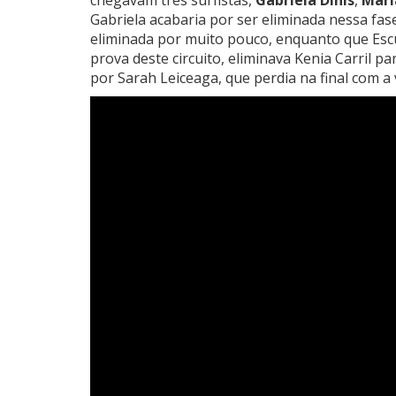
chegavam três surfistas,
Gabriela Dinis
,
Mari
Gabriela acabaria por ser eliminada nessa fase
eliminada por muito pouco, enquanto que Esc
prova deste circuito, eliminava Kenia Carril par
por Sarah Leiceaga, que perdia na final com a