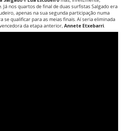
a Salgado
e
Lua Escudeiro
mas, infelizmente,
. Já nos quartos de final de duas surfistas Salgado era
udeiro, apenas na sua segunda participação numa
a se qualificar para as meias finais. Aí seria eliminada
 vencedora da etapa anterior,
Annete Etxebarri
.