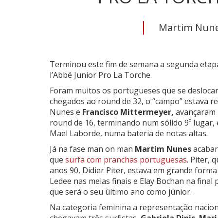
Martim Nunes
Terminou este fim de semana a segunda etapa 
l’Abbé Junior Pro La Torche.
Foram muitos os portugueses que se deslocar
chegados ao round de 32, o “campo” estava re
Nunes e
Francisco Mittermeyer,
avançaram p
round de 16, terminando num sólido 9º lugar
Mael Laborde, numa bateria de notas altas.
Já na fase man on man
Martim Nunes
acabar
que
surfa com pranchas portuguesas
. Piter,
anos 90, Didier Piter, estava em grande for
Ledee nas meias finais e Elay Bochan na final 
que será o seu último ano como júnior.
Na categoria feminina a representação naciona