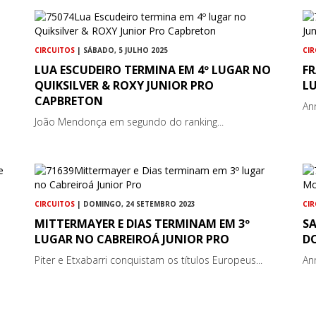
CIRCUITOS
| SÁBADO, 5 JULHO 2025
CI
LUA ESCUDEIRO TERMINA EM 4º LUGAR NO
F
QUIKSILVER & ROXY JUNIOR PRO
L
CAPBRETON
An
João Mendonça em segundo do ranking...
CIRCUITOS
| DOMINGO, 24 SETEMBRO 2023
CI
MITTERMAYER E DIAS TERMINAM EM 3º
S
LUGAR NO CABREIROÁ JUNIOR PRO
D
Piter e Etxabarri conquistam os títulos Europeus...
An