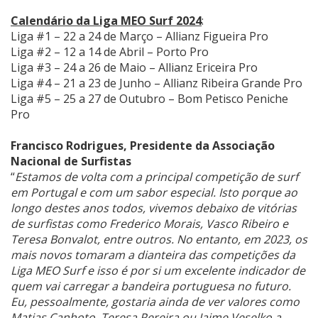
Calendário da Liga MEO Surf 2024
:
Liga #1 – 22 a 24 de Março – Allianz Figueira Pro
Liga #2 – 12 a 14 de Abril – Porto Pro
Liga #3 – 24 a 26 de Maio – Allianz Ericeira Pro
Liga #4 – 21 a 23 de Junho – Allianz Ribeira Grande Pro
Liga #5 – 25 a 27 de Outubro – Bom Petisco Peniche
Pro
Francisco Rodrigues, Presidente da Associação
Nacional de Surfistas
“
Estamos de volta com a principal competição de surf
em Portugal e com um sabor especial. Isto porque ao
longo destes anos todos, vivemos debaixo de vitórias
de surfistas como Frederico Morais, Vasco Ribeiro e
Teresa Bonvalot, entre outros. No entanto, em 2023, os
mais novos tomaram a dianteira das competições da
Liga MEO Surf e isso é por si um excelente indicador de
quem vai carregar a bandeira portuguesa no futuro.
Eu, pessoalmente, gostaria ainda de ver valores como
Matias Canhoto, Teresa Pereira ou Jaime Veselko a