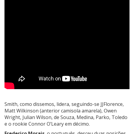
Smith, como dissemos, lidera, seguindo-se JJFlorence,
Matt Wilkinson (anterior camisola amarela), Owen
Wright, Julian Wilson, de Souza, Medina, Parko, Toledo
e o rookie Connor O’Leary em décimo.
Frederico Morais
, o português, desceu duas posições,