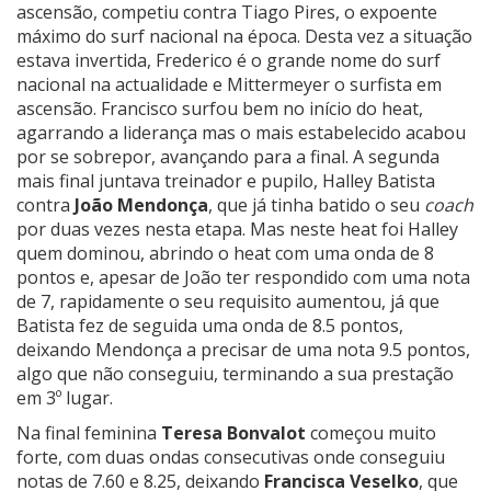
ascensão, competiu contra Tiago Pires, o expoente
máximo do surf nacional na época. Desta vez a situação
estava invertida, Frederico é o grande nome do surf
nacional na actualidade e Mittermeyer o surfista em
ascensão. Francisco surfou bem no início do heat,
agarrando a liderança mas o mais estabelecido acabou
por se sobrepor, avançando para a final. A segunda
mais final juntava treinador e pupilo, Halley Batista
contra
João Mendonça
, que já tinha batido o seu
coach
por duas vezes nesta etapa. Mas neste heat foi Halley
quem dominou, abrindo o heat com uma onda de 8
pontos e, apesar de João ter respondido com uma nota
de 7, rapidamente o seu requisito aumentou, já que
Batista fez de seguida uma onda de 8.5 pontos,
deixando Mendonça a precisar de uma nota 9.5 pontos,
algo que não conseguiu, terminando a sua prestação
em 3º lugar.
Na final feminina
Teresa Bonvalot
começou muito
forte, com duas ondas consecutivas onde conseguiu
notas de 7.60 e 8.25, deixando
Francisca Veselko
, que